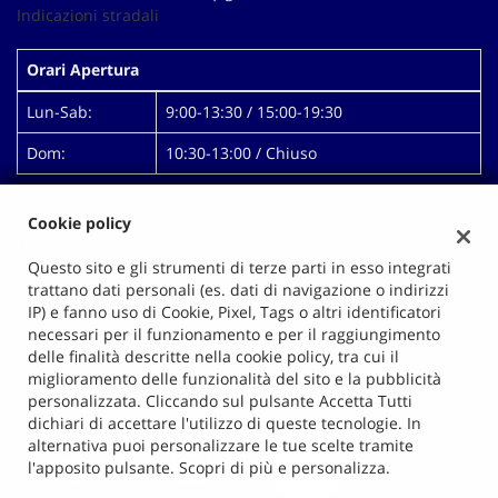
tta
Indicazioni stradali
ti
Orari Apertura
mpre
Cookie necessari
Lun-Sab:
9:00-13:30 / 15:00-19:30
litato
Dom:
10:30-13:00 / Chiuso
Cookie delle preferenze
Cookie per il miglioramento dell'esperienza utente
Cookie policy
Dati fiscali:
Autopigna Di Mallardo Antonio
Questo sito e gli strumenti di terze parti in esso integrati
Cookie analitici
trattano dati personali (es. dati di navigazione o indirizzi
Prolungamento Via Pigna, 14, Giugliano in Campania (NA)
IP) e fanno uso di Cookie, Pixel, Tags o altri identificatori
C.F/P.IVA:
00628991218
Cookie di marketing
necessari per il funzionamento e per il raggiungimento
Registro delle imprese:
NA
delle finalità descritte nella cookie policy, tra cui il
miglioramento delle funzionalità del sito e la pubblicità
Leggi
personalizzata. Cliccando sul pulsante Accetta Tutti
la
dichiari di accettare l'utilizzo di queste tecnologie. In
cookie
alternativa puoi personalizzare le tue scelte tramite
policy
l'apposito pulsante. Scopri di più e personalizza.