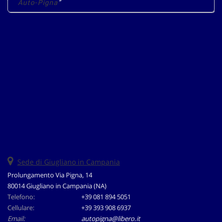
Auto-Pigna
questi
strumenti
di
tracciamento
si
rimanda
alla
cookie
policy.
Puoi
rivedere
e
modificare
le
tue
scelte
Sede di Giugliano in Campania
in
Prolungamento Via Pigna, 14
qualsiasi
80014 Giugliano in Campania (NA)
momento.
Telefono:
+39 081 894 5051
Cellulare:
+39 393 908 6937
Email:
autopigna@libero.it