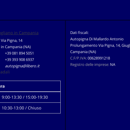
ugliano in Campania
Dati fiscali:
Autopigna Di Mallardo Antonio
Via Pigna, 14
Prolungamento Via Pigna, 14, Giugl
 in Campania (NA)
Campania (NA)
+39 081 894 5051
C.F/P.IVA:
00628991218
+39 393 908 6937
Registro delle imprese:
NA
autopigna@libero.it
radali
ura
9:00-13:30 / 15:00-19:30
10:30-13:00 / Chiuso