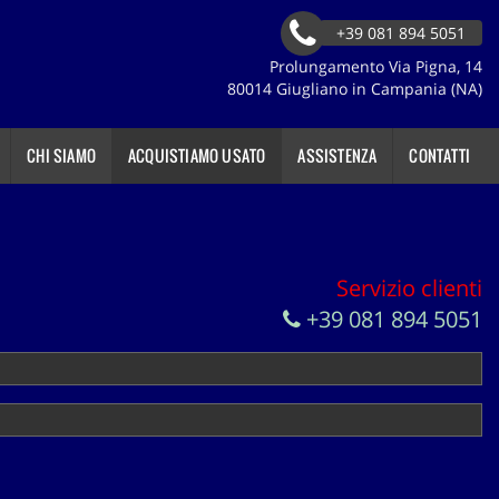
+39 081 894 5051
Prolungamento Via Pigna, 14
80014 Giugliano in Campania (NA)
CHI SIAMO
ACQUISTIAMO USATO
ASSISTENZA
CONTATTI
Servizio clienti
+39 081 894 5051