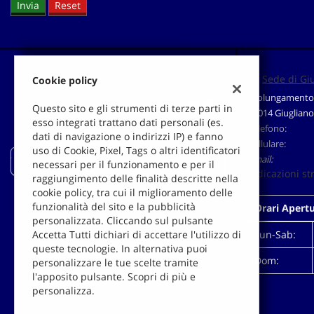
questi
strumenti
di
tracciamento
si
Sede di Gi
Cookie policy
rimanda
alla
Prolungamento 
Questo sito e gli strumenti di terze parti in
cookie
80014 Giugliano
esso integrati trattano dati personali (es.
policy.
Telefono:
dati di navigazione o indirizzi IP) e fanno
Puoi
Cellulare:
uso di Cookie, Pixel, Tags o altri identificatori
rivedere
Email:
Auto-Pigna
necessari per il funzionamento e per il
e
Indicazioni st
raggiungimento delle finalità descritte nella
modificare
cookie policy, tra cui il miglioramento delle
le
funzionalità del sito e la pubblicità
Orari Apert
tue
personalizzata. Cliccando sul pulsante
scelte
Lun-Sab:
Accetta Tutti dichiari di accettare l'utilizzo di
in
queste tecnologie. In alternativa puoi
qualsiasi
Dom:
personalizzare le tue scelte tramite
momento.
l'apposito pulsante. Scopri di più e
Leggi
personalizza.
la
cookie