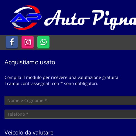
HOME
Le
tue
preferenze
LISTA VEICOLI
di
consenso
CHI SIAMO
Il
seguente
pannello
Acquistiamo usato
ACQUISTIAMO USATO
ti
consente
Compila il modulo per ricevere una valutazione gratuita.
di
ASSISTENZA
I campi contrassegnati con * sono obbligatori.
esprimere
le
tue
CONTATTI
preferenze
di
consenso
alle
tecnologie
Veicolo da valutare
di