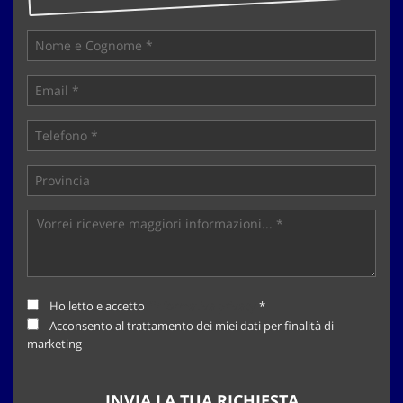
tta
ti
mpre
Cookie necessari
litato
Cookie delle preferenze
Cookie per il miglioramento dell'esperienza utente
Cookie analitici
Cookie di marketing
Ho letto e accetto
l'informativa privacy
*
Leggi
Acconsento al trattamento dei miei dati per finalità di
la
marketing
cookie
policy
INVIA LA TUA RICHIESTA