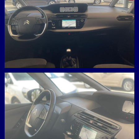
che cerchi sarà disponibile
Ho letto e accetto
l'informativa privacy
*
Acconsento al
trattamento dei miei dati
per finalità di marketing
Invia