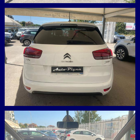
NON HAI
TROVATO L'AUTO
CHE CERCHI?
Compila il modulo e ti
contatteremo appena l'auto