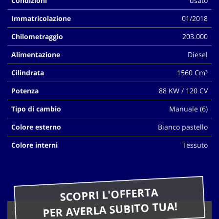
Condizioni
usato
questi
Immatricolazione
01/2018
strumenti
di
Chilometraggio
203.000
tracciamento
si
Alimentazione
Diesel
rimanda
alla
Cilindrata
1560 Cm³
cookie
policy.
Potenza
88 KW / 120 CV
Puoi
rivedere
Tipo di cambio
Manuale (6)
e
modificare
Colore esterno
Bianco pastello
le
Colore interni
Tessuto
tue
scelte
in
qualsiasi
momento.
SCOPRI L'OFFERTA
PER AVERLA SUBITO TUA!