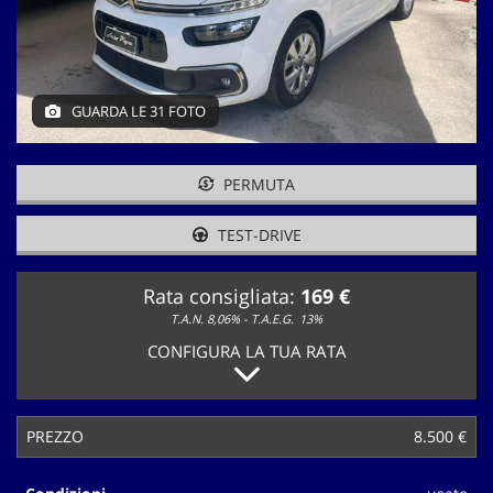
tracciamento
che
adottiamo
per
offrire
GUARDA LE 31 FOTO
le
funzionalità
e
svolgere
PERMUTA
le
attività
TEST-DRIVE
di
seguito
Rata consigliata:
169 €
descritte.
Per
T.A.N. 8,06% - T.A.E.G.
13%
ottenere
CONFIGURA LA TUA RATA
maggiori
informazioni
sull'utilità
e
PREZZO
8.500 €
sul
funzionamento
di