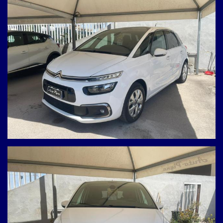
Autoradio touch screen
Sistema di navigazione
Android Auto & Apple CarPlay
Bluetooth / USB / AUX
Start & Stop automatico
Volante in pelle con comandi al volante
Cerchi in lega
Luci diurne
Auto in ottime condizioni generali, meccanicamente affidabile
e interni curati.
Perfetta per chi cerca comfort, spazio e connettività.
Garanzia 12 mesi inclusa con soccorso stradale 24h in tutta
Italia.
Visibile presso la nostra sede – prova su strada
disponibile.
CI TROVIAMO USCITA ASSE MEDIANO GIUGLIANO-PARETE-
VILLARICCA (NA) VIA PROLUNGAMENTO PIGNA, 14. GIUGLIANO
IN CAMPANIA (NA)
Contattaci per informazioni, permute e finanziamenti