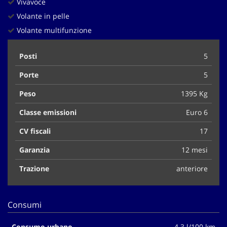
Vivavoce
Volante in pelle
Volante multifunzione
Posti
5
Porte
5
Peso
1395 Kg
Classe emissioni
Euro 6
CV fiscali
17
Garanzia
12 mesi
Trazione
anteriore
Consumi
Consumo urbano
4.3 l/100 km