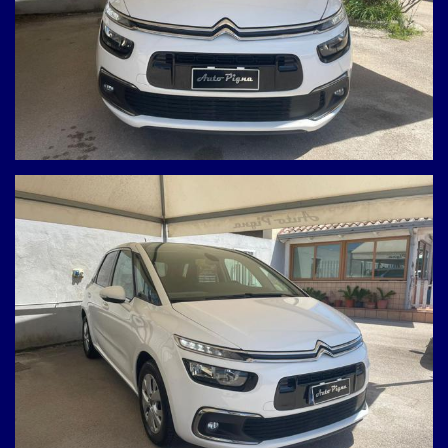
personalizzati.
- 3939086937 Antonio.
-0818945051 Ufficio.