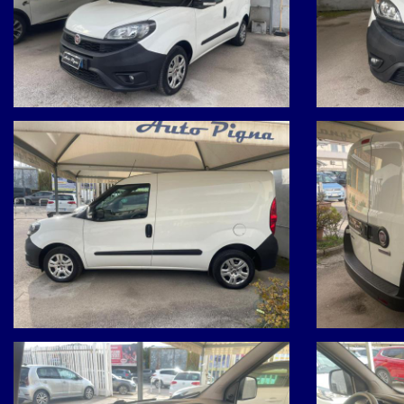
• Sistema di navigazione
• Comandi al volante
• Limitatore di velocità
• Luci diurne
12 mesi di garanzia inclusi
Possibilità di prova su strada
Valutiamo eventuale permuta
Finanziamenti personalizzati disponibili
Siamo a:
Uscita Asse Mediano Giugliano – Parete – Villaricca (NA)
Via Prolungamento Pigna, 14 – Giugliano in Campania (NA)
Per informazioni:
• Antonio: 3939086937
• Ufficio: 0818945051