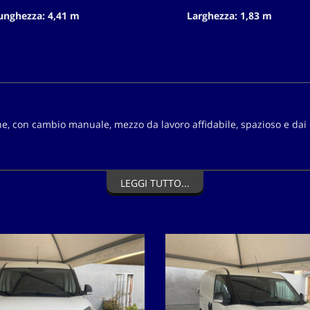
unghezza: 4,41 m
Larghezza: 1,83 m
one, con cambio manuale, mezzo da lavoro affidabile, spazioso e dai
LEGGI TUTTO...
 e ideale per artigiani, aziende o trasporto merci.