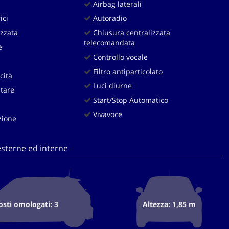
Airbag laterali
ici
Autoradio
zzata
Chiusura centralizzata
telecomandata
e
Controllo vocale
Filtro antiparticolato
cità
Luci diurne
itare
Start/Stop Automatico
Vivavoce
zione
sterne ed interne
osti omologati: 3
Altezza: 1,85 m