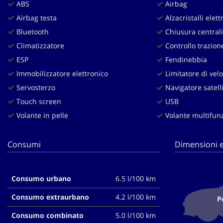
ABS
Airbag
questi
Airbag testa
Alzacristalli elettr
strumenti
di
Bluetooth
Chiusura centrali
tracciamento
Climatizzatore
Controllo trazion
si
rimanda
ESP
Fendinebbia
alla
Immobilizzatore elettronico
Limitatore di velo
cookie
Servosterzo
Navigatore satell
policy.
Puoi
Touch screen
USB
rivedere
Volante in pelle
Volante multifun
e
modificare
le
Consumi
Dimensioni e
tue
scelte
in
Consumo urbano
6.5 l/100 km
qualsiasi
momento.
Consumo extraurbano
4.2 l/100 km
P
Consumo combinato
5.0 l/100 km