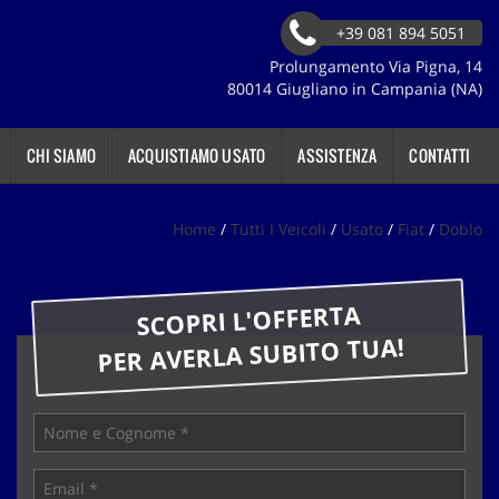
+39 081 894 5051
Prolungamento Via Pigna, 14
80014 Giugliano in Campania (NA)
CHI SIAMO
ACQUISTIAMO USATO
ASSISTENZA
CONTATTI
Home
/
Tutti I Veicoli
/
Usato
/
Fiat
/
Doblo
SCOPRI L'OFFERTA
PER AVERLA SUBITO TUA!