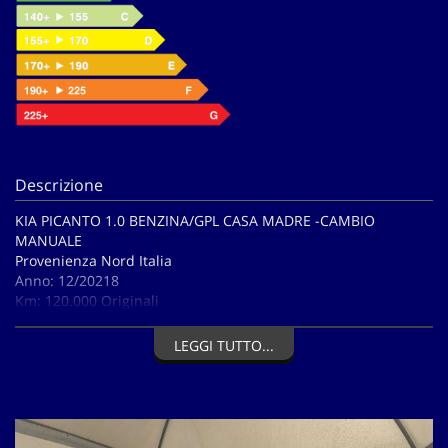
Descrizione
KIA PICANTO 1.0 BENZINA/GPL CASA MADRE -CAMBIO
MANUALE
Provenienza Nord Italia
Anno: 12/20218
Km: 120.000 Originali
Scadenza revisione periodica: 12/2026
Scadenza revisione serbatoio GPL 12/2028
LEGGI TUTTO...
Accessori principali:
Aria condizionata
Alzacristalli elettrici anteriori e posteriori
Autoradio Touch screen