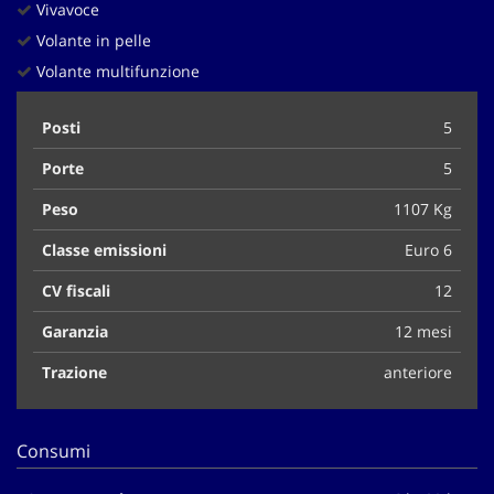
Vivavoce
Volante in pelle
Volante multifunzione
Posti
5
Porte
5
Peso
1107 Kg
Classe emissioni
Euro 6
CV fiscali
12
Garanzia
12 mesi
Trazione
anteriore
Consumi