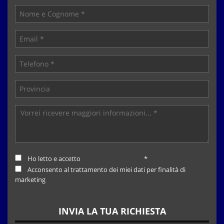
tta
ti
mpre
Cookie necessari
litato
Cookie delle preferenze
Cookie per il miglioramento dell'esperienza utente
Cookie analitici
Cookie di marketing
Ho letto e accetto
l'informativa privacy
*
Acconsento al trattamento dei miei dati per finalità di
Leggi
marketing
la
cookie
policy
INVIA LA TUA RICHIESTA