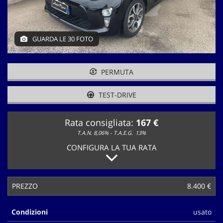
tracciamento
che
adottiamo
per
GUARDA LE 30 FOTO
offrire
le
funzionalità
PERMUTA
e
svolgere
le
TEST-DRIVE
attività
di
Rata consigliata:
167 €
seguito
descritte.
T.A.N. 8,06% - T.A.E.G.
13%
Per
CONFIGURA LA TUA RATA
ottenere
maggiori
informazioni
sull'utilità
PREZZO
8.400 €
e
sul
Condizioni
usato
funzionamento
di