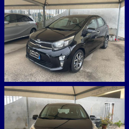
bluetooth
USB
Apple CarPlay e Android Auto
Telecamera Posteriore
Limitatore di velocità
Comandi al volante
Comandi vocali
Sensori luci
Luci diurne
Cerchi in lega
Citycar elegante ricca di accessori, economica nei consumi e
perfetta per chi cerca comfort e affidabilità!
12 mesi di garanzia inclusi!
Visibile presso la nostra sede – prova su strada disponibile
Via Prolungamento Pigna, 14 – Giugliano in Campania (NA)
(Uscita Asse Mediano Giugliano–Parete–Villaricca)
Contattaci per info, permute e finanziamenti personalizzati:
- 3939086937 Antonio
- 0818945051 Ufficio