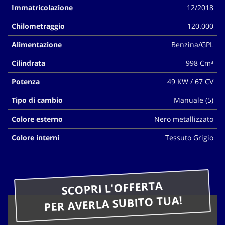
Immatricolazione
12/2018
questi
strumenti
Chilometraggio
120.000
di
tracciamento
Alimentazione
Benzina/GPL
si
rimanda
Cilindrata
998 Cm³
alla
cookie
Potenza
49 KW / 67 CV
policy.
Puoi
Tipo di cambio
Manuale (5)
rivedere
Colore esterno
Nero metallizzato
e
modificare
Colore interni
Tessuto Grigio
le
tue
scelte
in
qualsiasi
SCOPRI L'OFFERTA
momento.
PER AVERLA SUBITO TUA!