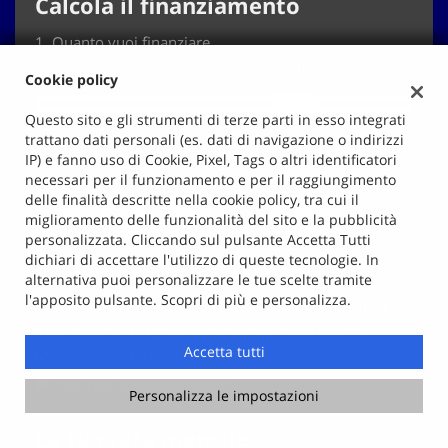
Calcola il finanziamento
1.
Quanto vuoi finanziare
€ 6.400
Cookie policy
Questo sito e gli strumenti di terze parti in esso integrati
2.500 €
8.400 €
trattano dati personali (es. dati di navigazione o indirizzi
IP) e fanno uso di Cookie, Pixel, Tags o altri identificatori
2.
Quante rate desideri
necessari per il funzionamento e per il raggiungimento
delle finalità descritte nella cookie policy, tra cui il
12
24
36
48
60
miglioramento delle funzionalità del sito e la pubblicità
personalizzata. Cliccando sul pulsante Accetta Tutti
dichiari di accettare l'utilizzo di queste tecnologie. In
3.
Aggiungi l'assicurazione
alternativa puoi personalizzare le tue scelte tramite
l'apposito pulsante. Scopri di più e personalizza.
L'importo del premio è finanziato nel prestito. Tutela il
tuo rimborso. Maggiori informazioni sulla polizza.
Accetta tutti
Si, sono interessato
No, non sono interessato
Personalizza le impostazioni
La tua rata mensile