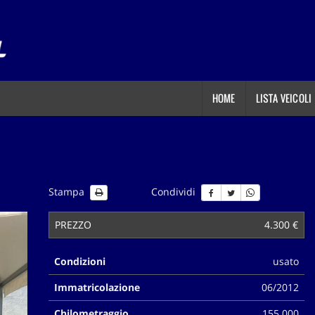
HOME
LISTA VEICOLI
Stampa
Condividi
PREZZO
4.300 €
Condizioni
usato
Immatricolazione
06/2012
Chilometraggio
155.000