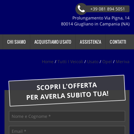
+39 081 894 5051
Prolungamento Via Pigna, 14
80014 Giugliano in Campania (NA)
CHI SIAMO
ACQUISTIAMO USATO
ASSISTENZA
CONTATTI
Home
/
Tutti I Veicoli
/
Usato
/
Opel
/
Meriva
SCOPRI L'OFFERTA
PER AVERLA SUBITO TUA!