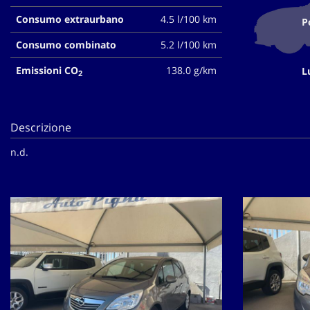
tta
ti
Consumo extraurbano
4.5 l/100 km
P
Consumo combinato
5.2 l/100 km
Emissioni CO
138.0 g/km
mpre
L
Cookie necessari
2
litato
Cookie delle preferenze
Descrizione
Cookie per il miglioramento dell'esperienza utente
n.d.
Cookie analitici
Cookie di marketing