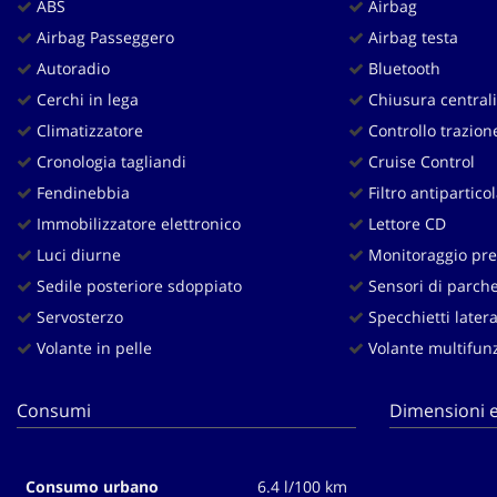
ABS
Airbag
questi
Airbag Passeggero
Airbag testa
strumenti
di
Autoradio
Bluetooth
tracciamento
Cerchi in lega
Chiusura centrali
si
Climatizzatore
Controllo trazion
rimanda
alla
Cronologia tagliandi
Cruise Control
cookie
Fendinebbia
Filtro antipartico
policy.
Puoi
Immobilizzatore elettronico
Lettore CD
rivedere
Luci diurne
Monitoraggio pre
e
Sedile posteriore sdoppiato
Sensori di parche
modificare
le
Servosterzo
Specchietti lateral
tue
Volante in pelle
Volante multifun
scelte
in
qualsiasi
Consumi
Dimensioni e
momento.
Consumo urbano
6.4 l/100 km