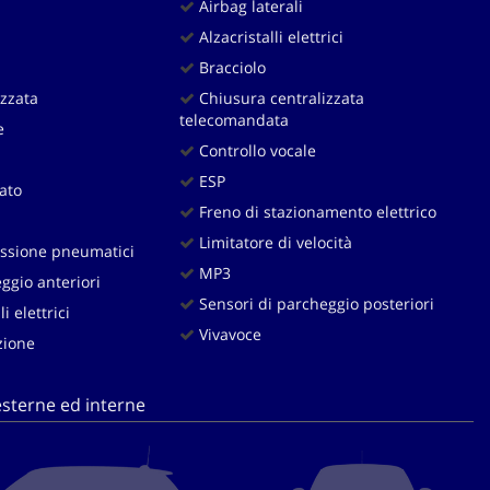
Airbag laterali
Alzacristalli elettrici
Bracciolo
zzata
Chiusura centralizzata
telecomandata
e
Controllo vocale
ESP
lato
Freno di stazionamento elettrico
Limitatore di velocità
ssione pneumatici
MP3
ggio anteriori
Sensori di parcheggio posteriori
i elettrici
Vivavoce
zione
sterne ed interne