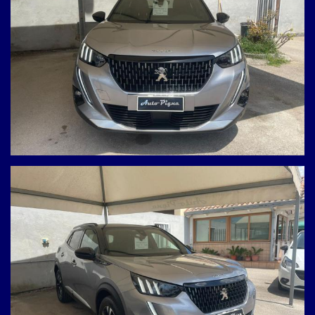
Visibile presso la nostra sede – possibilità di prova su strada
immediata
Ci troviamo:
Uscita Asse Mediano Giugliano–Parete–Villaricca
Via Prolungamento Pigna, 14 – Giugliano in Campania (NA)
Contatti:
Antonio: 3939086937
Ufficio: 0818945051
Valutiamo il tuo usato e offriamo finanziamenti su misura!