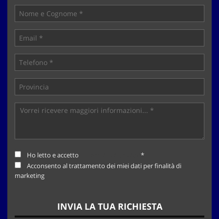
tta
ti
mpre
Cookie necessari
litato
Cookie delle preferenze
Cookie per il miglioramento dell'esperienza utente
Cookie analitici
Cookie di marketing
Ho letto e accetto
l'informativa privacy
*
Acconsento al trattamento dei miei dati per finalità di
Leggi
marketing
la
cookie
policy
INVIA LA TUA RICHIESTA