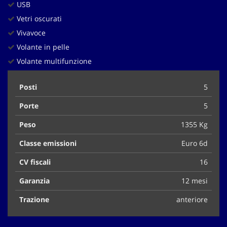
USB
Vetri oscurati
Vivavoce
Volante in pelle
Volante multifunzione
Posti
5
Porte
5
Peso
1355 Kg
Classe emissioni
Euro 6d
CV fiscali
16
Garanzia
12 mesi
Trazione
anteriore