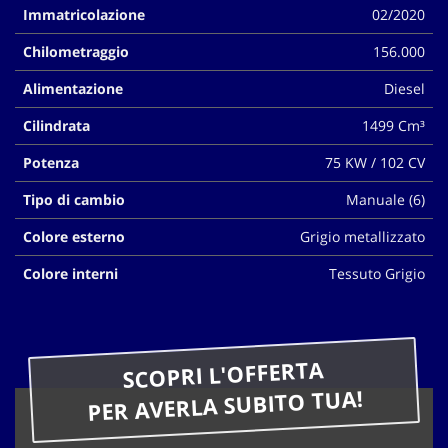
Immatricolazione
02/2020
questi
strumenti
Chilometraggio
156.000
di
tracciamento
Alimentazione
Diesel
si
rimanda
Cilindrata
1499 Cm³
alla
cookie
Potenza
75 KW / 102 CV
policy.
Puoi
Tipo di cambio
Manuale (6)
rivedere
Colore esterno
Grigio metallizzato
e
modificare
Colore interni
Tessuto Grigio
le
tue
scelte
in
qualsiasi
SCOPRI L'OFFERTA
momento.
PER AVERLA SUBITO TUA!