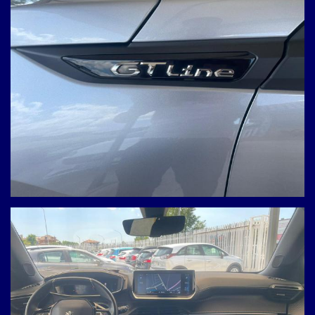
Ho letto e accetto
l'informativa privacy
*
Acconsento al trattamento dei miei dati per finalità di
marketing
Invia
Queste informazioni non saranno condivise con terze parti