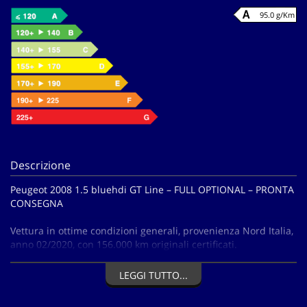
95.0 g/Km
Descrizione
Peugeot 2008 1.5 bluehdi GT Line – FULL OPTIONAL – PRONTA
CONSEGNA
Vettura in ottime condizioni generali, provenienza Nord Italia,
anno 02/2020, con 156.000 km originali certificati.
Allestimento GT LINE super accessoriato:
LEGGI TUTTO...
Clima automatico digitale