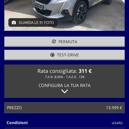
tracciamento
che
adottiamo
per
GUARDA LE 31 FOTO
offrire
le
funzionalità
PERMUTA
e
svolgere
le
TEST-DRIVE
attività
di
Rata consigliata:
311 €
seguito
descritte.
T.A.N. 8,06% - T.A.E.G.
13%
Per
CONFIGURA LA TUA RATA
ottenere
maggiori
informazioni
sull'utilità
PREZZO
13.999 €
e
sul
Condizioni
usato
funzionamento
di