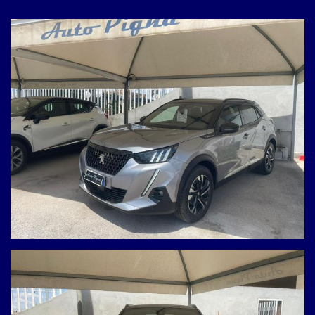
Radio Touch screen con USB, Bluetooth, Apple CarPlay &
Android Auto
Comandi al volante
Cruise control + limitatore velocità
Sensori parcheggio anteriori e posteriori
Sensori luci e pioggia
Sistema di navigazione
Telecamera posteriore
Luci d'ambiente
Veglia I-COCKPIT 3D
Fari FULL LED + luci diurne LED
Cerchi in lega
Alzacristalli elettrici anteriori e posteriori
Revisione valida fino a 02/2028
12 mesi di garanzia inclusi
Auto pronta all’uso – nessun lavoro da fare!