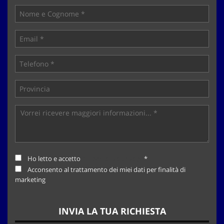
tta
ti
mpre
Cookie necessari
litato
Cookie delle preferenze
Cookie per il miglioramento dell'esperienza utente
Cookie analitici
Cookie di marketing
Ho letto e accetto
l'informativa privacy
*
Acconsento al trattamento dei miei dati per finalità di
Leggi
marketing
la
cookie
policy
INVIA LA TUA RICHIESTA