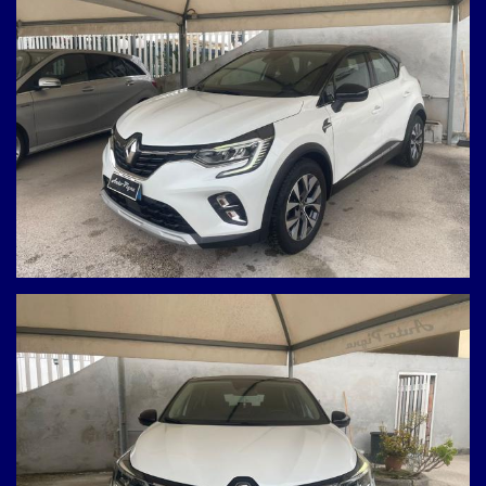
Alzacristalli elettrici anteriori e posteriori
Autoradio Touch screen
bluetooth
USB
Apple CarPlay e Android Auto
Sistema di navigazione
Telecamera posteriore
Cruise control
Limitatore di velocità
Comandi al volante
Comandi vocali
Sensori luci
Sensore pioggia
Sensori di corsia
Sensori parcheggio posteriore e anteriore
Luci diurne led
Fari full led
Cerchi in lega
12 mesi di garanzia inclusi!