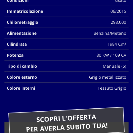
Condizioni
usato
questi
Immatricolazione
06/2015
strumenti
di
Chilometraggio
298.000
tracciamento
si
Alimentazione
Benzina/Metano
rimanda
alla
Cilindrata
1984 Cm³
cookie
policy.
Potenza
80 KW / 109 CV
Puoi
rivedere
Tipo di cambio
Manuale (5)
e
modificare
Colore esterno
Grigio metallizzato
le
Colore interni
Tessuto Grigio
tue
scelte
in
qualsiasi
momento.
SCOPRI L'OFFERTA
PER AVERLA SUBITO TUA!