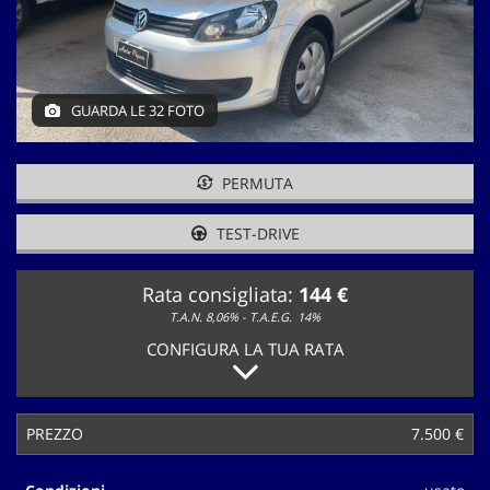
tracciamento
che
adottiamo
per
offrire
GUARDA LE 32 FOTO
le
funzionalità
e
svolgere
PERMUTA
le
attività
TEST-DRIVE
di
seguito
Rata consigliata:
144 €
descritte.
Per
T.A.N. 8,06% - T.A.E.G.
14%
ottenere
CONFIGURA LA TUA RATA
maggiori
informazioni
sull'utilità
e
PREZZO
7.500 €
sul
funzionamento
di