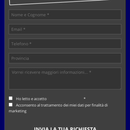
tta
ti
mpre
Cookie necessari
litato
Cookie delle preferenze
Cookie per il miglioramento dell'esperienza utente
Cookie analitici
Cookie di marketing
Ho letto e accetto
l'informativa privacy
*
Leggi
Acconsento al trattamento dei miei dati per finalità di
la
marketing
cookie
policy
INVIA LA TUA RICHIESTA