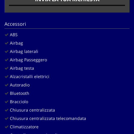
Salva
le
impostazioni
Accessori
ABS
Airbag
Airbag laterali
Airbag Passeggero
Airbag testa
Alzacristalli elettrici
Autoradio
Bluetooth
Bracciolo
Chiusura centralizzata
Chiusura centralizzata telecomandata
Climatizzatore