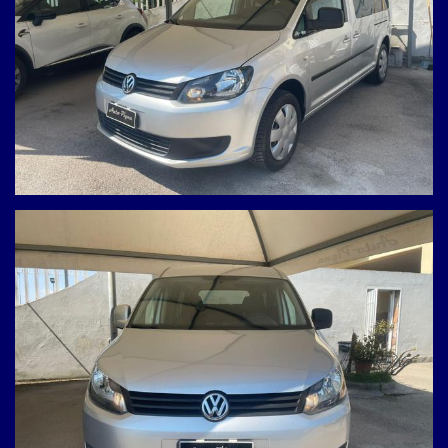
* Cambio: Manuale
* Posti: 7 posti reali e comodi
* Porte: 5 porte (con comode porte laterali scorrevoli)
STATO DEL VEICOLO & MANUTENZIONE
NOTA IMPORTANTE – Manutenzione già effettuata:
La cinghia di distribuzione è stata appena sostituita dal
precedente proprietario a 297.220 km nel mese di 05/2026!
* Scadenza Revisione Periodica: 11/2027
* Scadenza Revisione Bombole Metano: 09/2027 (Nessun
costo di collaudo bombole per oltre un anno!)
ACCESSORI PRINCIPALI
* Climatizzatore automatico bi-zona
* Connettività Bluetooth
* Autoradio integrata
* Sensori di parcheggio posteriori
* Alzacristalli elettrici anteriori
* Luci diurne
I NOSTRI SERVIZI INCLUSI