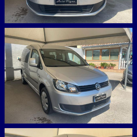
* 12 Mesi di Garanzia inclusi nel prezzo.
* Possibilità di Finanziamenti Personalizzati in sede.
* Valutiamo e ritiriamo la tua Permuta / Usato.
DOVE SIAMO E CONTATTI
Il veicolo è visibile presso la nostra sede ed è disponibile per
qualsiasi prova su strada.
Ci troviamo a:
Via Prolungamento Pigna, 14 – Giugliano in Campania (NA)
(Uscita Asse Mediano: Giugliano-Parete-Villaricca)
Per maggiori informazioni o per fissare un appuntamento:
* Antonio: 393 9086937
* Ufficio: 081 8945051