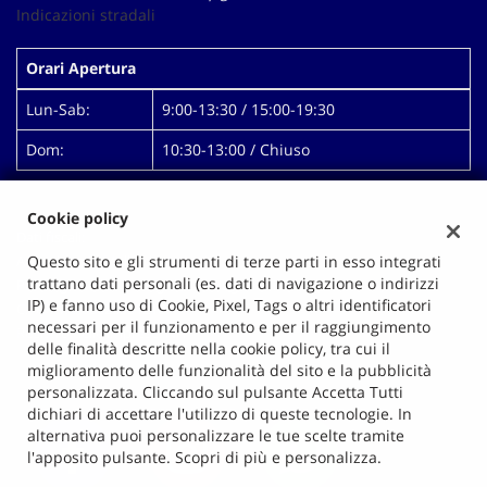
tta
Indicazioni stradali
ti
Orari Apertura
mpre
Cookie necessari
Lun-Sab:
9:00-13:30 / 15:00-19:30
litato
Dom:
10:30-13:00 / Chiuso
Cookie delle preferenze
Cookie per il miglioramento dell'esperienza utente
Cookie policy
Dati fiscali:
Autopigna Di Mallardo Antonio
Questo sito e gli strumenti di terze parti in esso integrati
Cookie analitici
trattano dati personali (es. dati di navigazione o indirizzi
Prolungamento Via Pigna, 14, Giugliano in Campania (NA)
IP) e fanno uso di Cookie, Pixel, Tags o altri identificatori
C.F/P.IVA:
00628991218
Cookie di marketing
necessari per il funzionamento e per il raggiungimento
Registro delle imprese:
NA
delle finalità descritte nella cookie policy, tra cui il
miglioramento delle funzionalità del sito e la pubblicità
Leggi
personalizzata. Cliccando sul pulsante Accetta Tutti
la
dichiari di accettare l'utilizzo di queste tecnologie. In
cookie
alternativa puoi personalizzare le tue scelte tramite
policy
l'apposito pulsante. Scopri di più e personalizza.