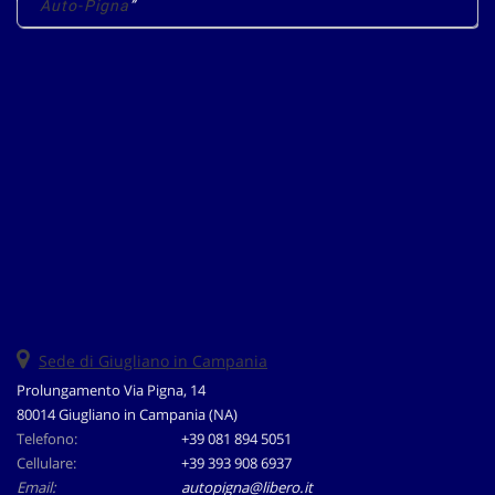
Auto-Pigna
questi
strumenti
di
tracciamento
si
rimanda
alla
cookie
policy.
Puoi
rivedere
e
modificare
le
tue
scelte
Sede di Giugliano in Campania
in
Prolungamento Via Pigna, 14
qualsiasi
80014 Giugliano in Campania (NA)
momento.
Telefono:
+39 081 894 5051
Cellulare:
+39 393 908 6937
Email:
autopigna@libero.it