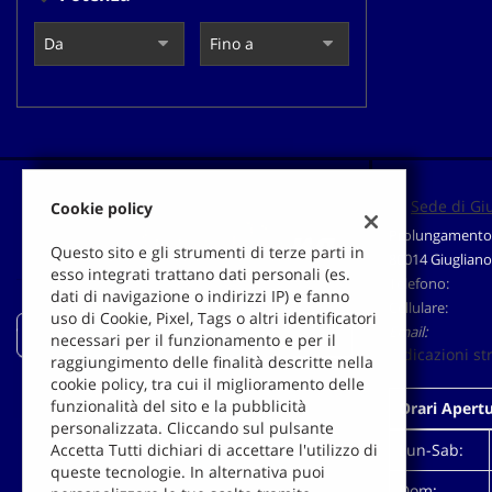
Sede di Gi
Cookie policy
Prolungamento 
Questo sito e gli strumenti di terze parti in
80014 Giugliano
esso integrati trattano dati personali (es.
Telefono:
dati di navigazione o indirizzi IP) e fanno
Cellulare:
uso di Cookie, Pixel, Tags o altri identificatori
Email:
Auto-Pigna
necessari per il funzionamento e per il
Indicazioni st
raggiungimento delle finalità descritte nella
cookie policy, tra cui il miglioramento delle
funzionalità del sito e la pubblicità
Orari Apert
personalizzata. Cliccando sul pulsante
Lun-Sab:
Accetta Tutti dichiari di accettare l'utilizzo di
queste tecnologie. In alternativa puoi
Dom: