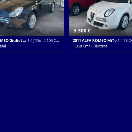
3.300 €
MEO Giulietta
1.6 JTDm-2 105 CV Distinctive
2011 ALFA ROMEO MiTo
1.4 78 CV Dis
esel
1.368 Cm³ • Benzina
Cambio Manuale (6) • Nero
234.000 Km • Cambio Manuale (6) 
5 Porte • ABS • Airbag • Airbag
pastello • 3 Porte • ABS • Airbag • A
ag Passeggero • Airbag testa •
Airbag Passeggero • Airbag testa • A
lettrici • Autoradio • Bluetooth •
elettrici • Autoradio • Cerchi in le
chi in lega • Chiusura centralizzata
centralizzata • Chiusura centralizz
tralizzata telecomandata •
telecomandata • Climatizzatore • 
 • Climatizzatore automatico, 2
trazione • ESP • Immobilizzatore e
lo trazione • Cronologia tagliandi •
Lettore CD • Luci diurne • MP3 • S
 • ESP • Fendinebbia • Filtro
Volante in pelle
o • Immobilizzatore elettronico •
imitatore di velocità • MP3 • Ruota
edile posteriore sdoppiato • Sensore
re di pioggia • Sensori di
teriori • Servosterzo • Specchietti