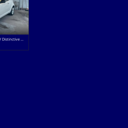
tinctive Sport Pack
• Beige
irbag laterali •
lzacristalli
ga • Chiusura
ata
Controllo
lettronico •
ervosterzo •