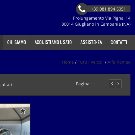
+39 081 894 5051
Prolungamento Via Pigna, 14
80014 Giugliano in Campania (NA)
CHI SIAMO
ACQUISTIAMO USATO
ASSISTENZA
CONTATTI
Home
/
Tutti I Veicoli
/
Alfa Romeo
Pagina:
1 di 1
sultati