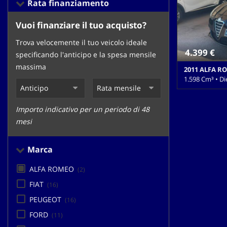
Rata finanziamento
tracciamento
che
adottiamo
Vuoi finanziare il tuo acquisto?
per
Trova velocemente il tuo veicolo ideale
offrire
4.399 €
le
specificando l'anticipo e la spesa mensile
funzionalità
massima
2011 ALFA RO
e
1.598 Cm³ • Di
svolgere
le
216.000 Km • 
attività
metallizzato • 
Importo indicativo per un periodo di 48
di
laterali • Airb
mesi
seguito
Alzacristalli e
Bracciolo • Cer
descritte.
• Chiusura cen
Per
Marca
Climatizzatore
ottenere
zone • Control
maggiori
ALFA ROMEO
(2)
Cruise Control
informazioni
antiparticolat
FIAT
(16)
sull'utilità
Lettore CD • L
e
PEUGEOT
(16)
di riserva • S
sul
di luce • Senso
FORD
(11)
funzionamento
parcheggio pos
di