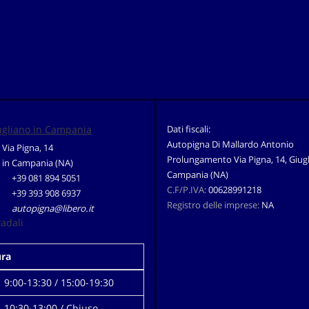
ugliano in Campania
Dati fiscali:
Autopigna Di Mallardo Antonio
Via Pigna, 14
Prolungamento Via Pigna, 14, Giugl
 in Campania (NA)
Campania (NA)
+39 081 894 5051
C.F/P.IVA:
00628991218
+39 393 908 6937
Registro delle imprese:
NA
autopigna@libero.it
radali
ura
9:00-13:30 / 15:00-19:30
10:30-13:00 / Chiuso