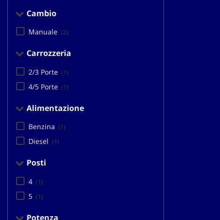
tta
ti
Cambio
Manuale
(2)
mpre
Cookie necessari
Carrozzeria
litato
2/3 Porte
(1)
Cookie delle preferenze
4/5 Porte
(1)
Cookie per il miglioramento dell'esperienza utente
Alimentazione
Benzina
Cookie analitici
(1)
Diesel
(1)
Cookie di marketing
Posti
4
(1)
5
(1)
Potenza