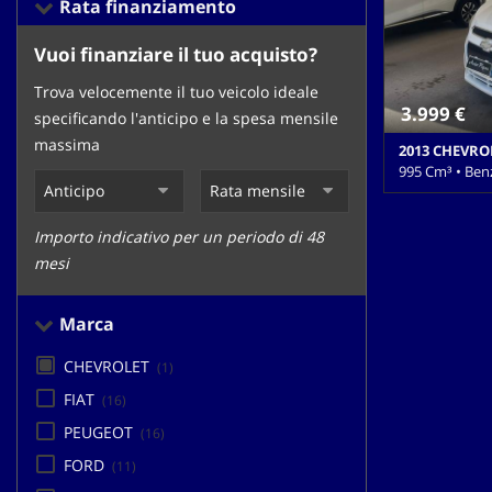
Rata finanziamento
tracciamento
che
adottiamo
Vuoi finanziare il tuo acquisto?
per
Trova velocemente il tuo veicolo ideale
offrire
3.999 €
le
specificando l'anticipo e la spesa mensile
funzionalità
massima
2013 CHEVRO
e
995 Cm³ • Ben
svolgere
le
143.000 Km • 
attività
pastello • 5 Po
Importo indicativo per un periodo di 48
di
Airbag Passegge
mesi
seguito
elettrici • Aut
Chiusura cent
descritte.
Climatizzatore
Per
Marca
Fendinebbia • 
ottenere
Lettore CD • M
maggiori
CHEVROLET
(1)
Servosterzo • S
informazioni
Volante in pel
FIAT
(16)
sull'utilità
e
PEUGEOT
(16)
sul
FORD
(11)
funzionamento
di