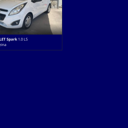
LET Spark
1.0 LS
zina
Cambio Manuale (5) • Bianco
rte • ABS • Airbag • Airbag laterali •
ro • Airbag testa • Alzacristalli
oradio • Chiusura centralizzata •
ralizzata telecomandata •
 • Cronologia tagliandi •
Immobilizzatore elettronico •
P3 • Sedile posteriore sdoppiato •
pecchietti laterali elettrici • USB •
le