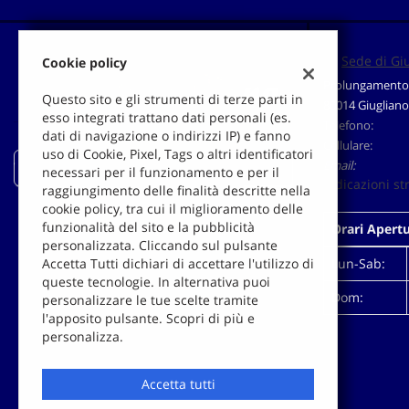
Sede di Gi
Cookie policy
Prolungamento 
Questo sito e gli strumenti di terze parti in
80014 Giugliano
esso integrati trattano dati personali (es.
Telefono:
dati di navigazione o indirizzi IP) e fanno
Cellulare:
uso di Cookie, Pixel, Tags o altri identificatori
Email:
Auto-Pigna
necessari per il funzionamento e per il
Indicazioni st
raggiungimento delle finalità descritte nella
cookie policy, tra cui il miglioramento delle
funzionalità del sito e la pubblicità
Orari Apert
personalizzata. Cliccando sul pulsante
Lun-Sab:
Accetta Tutti dichiari di accettare l'utilizzo di
queste tecnologie. In alternativa puoi
Dom:
personalizzare le tue scelte tramite
l'apposito pulsante. Scopri di più e
Leggi
personalizza.
la
cookie
policy
Accetta tutti