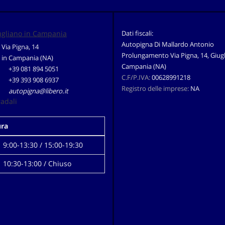
ugliano in Campania
Dati fiscali:
Autopigna Di Mallardo Antonio
Via Pigna, 14
Prolungamento Via Pigna, 14, Giugl
 in Campania (NA)
Campania (NA)
+39 081 894 5051
C.F/P.IVA:
00628991218
+39 393 908 6937
Registro delle imprese:
NA
autopigna@libero.it
radali
ura
9:00-13:30 / 15:00-19:30
10:30-13:00 / Chiuso