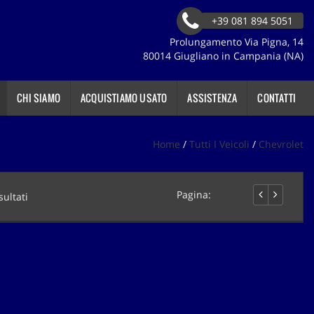
+39 081 894 5051
Prolungamento Via Pigna, 14
80014 Giugliano in Campania (NA)
CHI SIAMO
ACQUISTIAMO USATO
ASSISTENZA
CONTATTI
Home
/
Tutti I Veicoli
/
Chevrolet
Pagina:
1 di 1
sultati