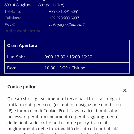
80014 Giugliano in Campania (NA)
Telefono:
+39 081 894 5051
Cellulare:
+39 393 908 6937
Email:
autopigna@libero.it
Indicazioni stradali
Orari Apertura
Lun-Sab:
9:00-13:30 / 15:00-19:30
Dom:
10:30-13:00 / Chiuso
Cookie policy
Dati fiscali:
Autopigna Di Mallardo Antonio
Questo sito e gli strumenti di terze parti in esso integrati
trattano dati personali (es. dati di navigazione o indirizzi
Prolungamento Via Pigna, 14, Giugliano in Campania (NA)
IP) e fanno uso di Cookie, Pixel, Tags o altri identificatori
C.F/P.IVA:
00628991218
necessari per il funzionamento e per il raggiungimento
Registro delle imprese:
NA
delle finalità descritte nella cookie policy, tra cui il
miglioramento delle funzionalità del sito e la pubblicità