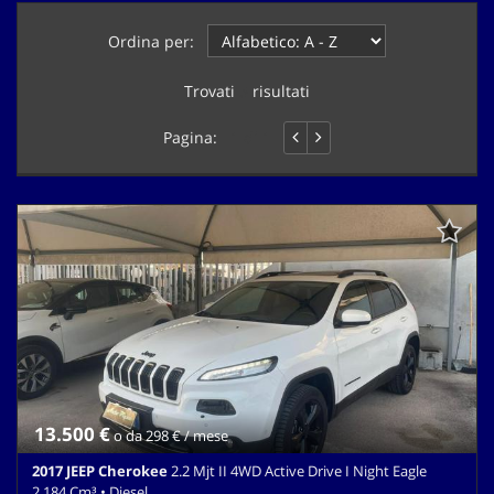
questi
Ordina per:
strumenti
di
tracciamento
Trovati
5
risultati
si
rimanda
Pagina:
1 di 1
alla
cookie
policy.
Puoi
rivedere
e
modificare
le
tue
scelte
in
qualsiasi
momento.
13.500 €
o da 298 € / mese
2017 JEEP Cherokee
2.2 Mjt II 4WD Active Drive I Night Eagle
2.184 Cm³ • Diesel