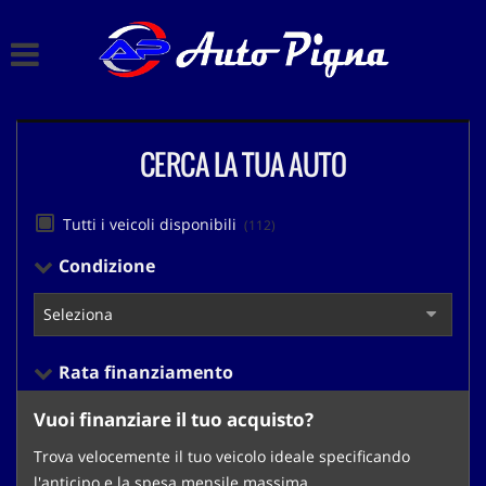
HOME
Le
tue
preferenze
LISTA VEICOLI
di
consenso
CERCA LA TUA AUTO
CHI SIAMO
Il
seguente
pannello
ACQUISTIAMO USATO
Tutti i veicoli disponibili
(112)
ti
consente
Condizione
di
ASSISTENZA
esprimere
le
tue
CONTATTI
preferenze
Rata finanziamento
di
consenso
Vuoi finanziare il tuo acquisto?
alle
tecnologie
Trova velocemente il tuo veicolo ideale specificando
di
l'anticipo e la spesa mensile massima