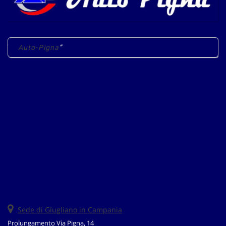
• Regolazione elettrica sedili • Ruota di riserva • Sedile posteriore
sdoppiato • Sensori di parcheggio posteriori • Servosterzo •
Specchietti laterali elettrici • Start/Stop Automatico • Touch
screen • Trazione integrale • USB • Vivavoce • Volante in pelle •
Volante multifunzione
Auto-Pigna
Sede di Giugliano in Campania
Prolungamento Via Pigna, 14