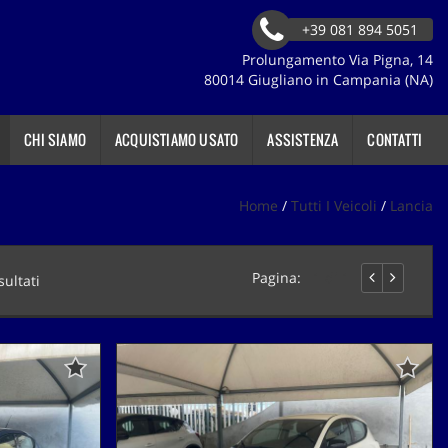
+39 081 894 5051
Prolungamento Via Pigna, 14
80014 Giugliano in Campania (NA)
CHI SIAMO
ACQUISTIAMO USATO
ASSISTENZA
CONTATTI
Home
/
Tutti I Veicoli
/
Lancia
Pagina:
1 di 1
sultati