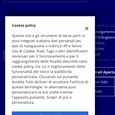
Sede di Gi
Cookie policy
Prolungamento 
Questo sito e gli strumenti di terze parti in
80014 Giugliano
esso integrati trattano dati personali (es.
Telefono:
dati di navigazione o indirizzi IP) e fanno
Cellulare:
uso di Cookie, Pixel, Tags o altri identificatori
Email:
Auto-Pigna
necessari per il funzionamento e per il
Indicazioni st
raggiungimento delle finalità descritte nella
cookie policy, tra cui il miglioramento delle
funzionalità del sito e la pubblicità
Orari Apert
personalizzata. Cliccando sul pulsante
Accetta Tutti dichiari di accettare l'utilizzo di
Lun-Sab:
queste tecnologie. In alternativa puoi
Dom:
personalizzare le tue scelte tramite
l'apposito pulsante. Scopri di più e
Leggi
personalizza.
la
cookie
policy