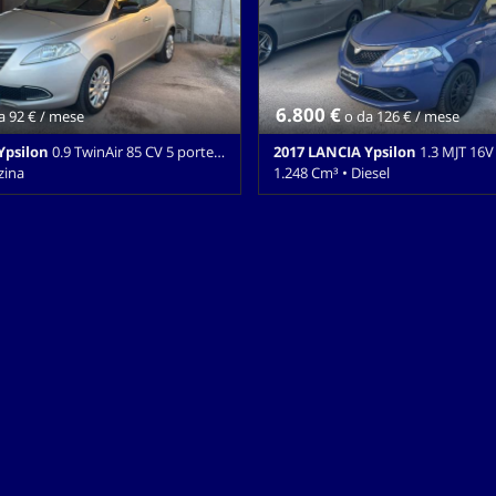
6.800 €
a 92 € / mese
o da 126 € / mese
Ypsilon
0.9 TwinAir 85 CV 5 porte S&S Platinum
2017 LANCIA Ypsilon
1.3 MJT 16V 95 C
zina
1.248 Cm³ • Diesel
Cambio Manuale (5) • Grigio
145.000 Km • Cambio Manuale (5) •
5 Porte • ABS • Airbag • Airbag
5 Porte • ABS • Airbag • Airbag Pa
rbag testa • Alzacristalli elettrici •
Airbag testa • Alzacristalli elettrici
iusura centralizzata •
Bluetooth • Chiusura centralizzata
 • Controllo automatico clima •
centralizzata telecomandata • Clim
ione • ESP • Immobilizzatore
Controllo trazione • ESP • Filtro an
sofix • Lettore CD • Limitatore di
Immobilizzatore elettronico • Isof
i diurne • MP3 • Sedile posteriore
• Limitatore di velocità • Luci diur
rvosterzo • Specchietti laterali
Ruotino • Sedile posteriore sdopp
art/Stop Automatico • Volante in
Servosterzo • Specchietti laterali el
Start/Stop Automatico • USB • Viv
Volante in pelle