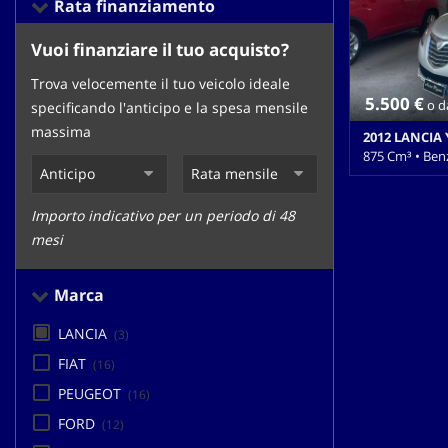
Rata finanziamento
tracciamento
che
adottiamo
Vuoi finanziare il tuo acquisto?
per
Trova velocemente il tuo veicolo ideale
offrire
5.500 €
o d
le
specificando l'anticipo e la spesa mensile
funzionalità
massima
2012 LANCIA 
e
875 Cm³ • Ben
svolgere
le
100.000 Km • 
attività
metallizzato • 
Importo indicativo per un periodo di 48
di
Passeggero • Ai
mesi
seguito
Autoradio • Ch
Climatizzatore
descritte.
Controllo traz
Per
Marca
elettronico • I
ottenere
velocità • Luc
maggiori
LANCIA
(3)
sdoppiato • Se
informazioni
elettrici • St
FIAT
(16)
sull'utilità
pelle
e
PEUGEOT
(16)
sul
FORD
(12)
funzionamento
di