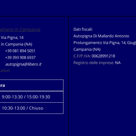
ugliano in Campania
Dati fiscali:
Autopigna Di Mallardo Antonio
Via Pigna, 14
Prolungamento Via Pigna, 14, Giugl
 in Campania (NA)
Campania (NA)
+39 081 894 5051
C.F/P.IVA:
00628991218
+39 393 908 6937
Registro delle imprese:
NA
autopigna@libero.it
radali
ura
9:00-13:30 / 15:00-19:30
10:30-13:00 / Chiuso