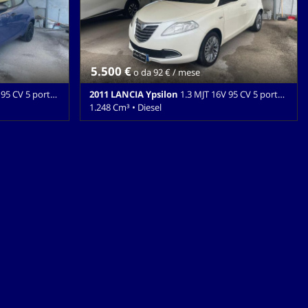
5.500 €
o da 92 € / mese
V 5 porte S&S Gold
2011 LANCIA Ypsilon
1.3 MJT 16V 95 CV 5 porte S&S Platinum
1.248 Cm³ • Diesel
 Blu pastello •
160.000 Km • Cambio Manuale (5) • Bianco
sseggero •
perlato • 5 Porte • ABS • Airbag • Airbag
 • Autoradio •
Passeggero • Airbag posteriore • Airbag testa •
 • Chiusura
Alzacristalli elettrici • Autoradio • Cerchi in lega •
atizzatore •
Chiusura centralizzata • Chiusura centralizzata
tiparticolato •
telecomandata • Climatizzatore • Controllo
ix • Lettore CD
trazione • ESP • Filtro antiparticolato •
ne • MP3 •
Immobilizzatore elettronico • Lettore CD •
iato •
Limitatore di velocità • Luci diurne • MP3 •
ettrici •
Ruotino • Sedile posteriore sdoppiato •
avoce •
Servosterzo • Specchietti laterali elettrici •
Start/Stop Automatico • Volante in pelle •
Volante multifunzione