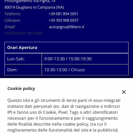
Prolungamento Via Pigna, 14
80014 Giugliano in Campania (NA)
Telefono:
+39 081 894 5051
Cellulare:
+39 393 908 6937
Email:
autopigna@libero.it
Indicazioni stradali
Orari Apertura
Lun-Sab:
9:00-13:30 / 15:00-19:30
Dom:
10:30-13:00 / Chiuso
Cookie policy
Dati fiscali:
Autopigna Di Mallardo Antonio
Questo sito e gli strumenti di terze parti in esso integrati
trattano dati personali (es. dati di navigazione o indirizzi
Prolungamento Via Pigna, 14, Giugliano in Campania (NA)
IP) e fanno uso di Cookie, Pixel, Tags o altri identificatori
C.F/P.IVA:
00628991218
necessari per il funzionamento e per il raggiungimento
Registro delle imprese:
NA
delle finalità descritte nella cookie policy, tra cui il
miglioramento delle funzionalità del sito e la pubblicità