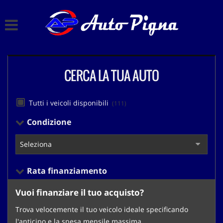
HOME
Le
tue
preferenze
LISTA VEICOLI
di
consenso
CERCA LA TUA AUTO
CHI SIAMO
Il
seguente
pannello
ACQUISTIAMO USATO
Tutti i veicoli disponibili
(111)
ti
consente
Condizione
di
ASSISTENZA
esprimere
le
tue
CONTATTI
preferenze
Rata finanziamento
di
consenso
Vuoi finanziare il tuo acquisto?
alle
tecnologie
Trova velocemente il tuo veicolo ideale specificando
di
l'anticipo e la spesa mensile massima