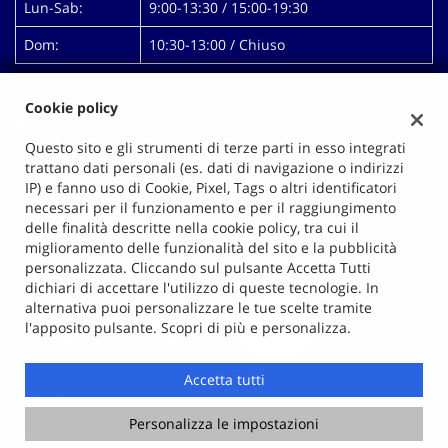
Lun-Sab:
9:00-13:30 / 15:00-19:30
Dom:
10:30-13:00 / Chiuso
Cookie policy
Dati fiscali:
Autopigna Di Mallardo Antonio
Questo sito e gli strumenti di terze parti in esso integrati
trattano dati personali (es. dati di navigazione o indirizzi
Prolungamento Via Pigna, 14, Giugliano in Campania (NA)
IP) e fanno uso di Cookie, Pixel, Tags o altri identificatori
C.F/P.IVA:
00628991218
necessari per il funzionamento e per il raggiungimento
Registro delle imprese:
NA
delle finalità descritte nella cookie policy, tra cui il
miglioramento delle funzionalità del sito e la pubblicità
personalizzata. Cliccando sul pulsante Accetta Tutti
dichiari di accettare l'utilizzo di queste tecnologie. In
alternativa puoi personalizzare le tue scelte tramite
l'apposito pulsante. Scopri di più e personalizza.
Accetta tutti
Copyright © 2026 GestionaleAuto.com S.r.l., Tutti i diritti
riservati -
Leggi l'informativa sulla privacy
-
Cookie Policy
Personalizza le impostazioni
Sito creato da:
GestionaleAuto.com