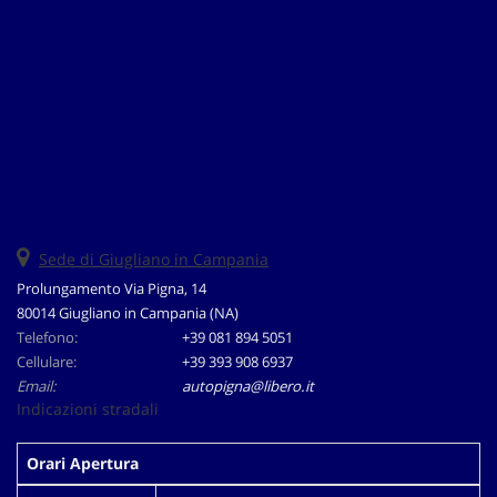
Salva
le
impostazioni
Sede di Giugliano in Campania
Prolungamento Via Pigna, 14
80014 Giugliano in Campania (NA)
Telefono:
+39 081 894 5051
Cellulare:
+39 393 908 6937
Email:
autopigna@libero.it
Indicazioni stradali
Orari Apertura