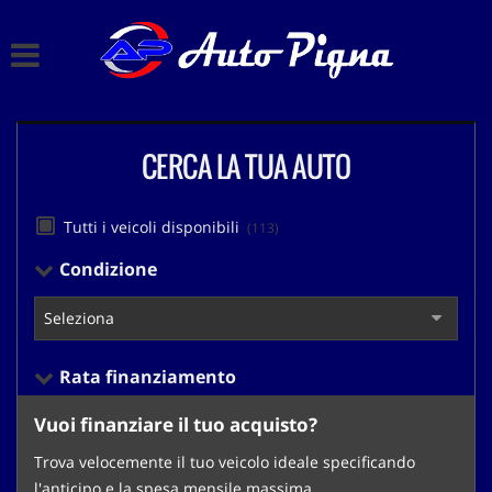
HOME
Le
tue
preferenze
LISTA VEICOLI
di
consenso
CERCA LA TUA AUTO
CHI SIAMO
Il
seguente
pannello
ACQUISTIAMO USATO
Tutti i veicoli disponibili
(113)
ti
consente
Condizione
di
ASSISTENZA
esprimere
le
tue
CONTATTI
preferenze
Rata finanziamento
di
consenso
Vuoi finanziare il tuo acquisto?
alle
tecnologie
Trova velocemente il tuo veicolo ideale specificando
di
l'anticipo e la spesa mensile massima