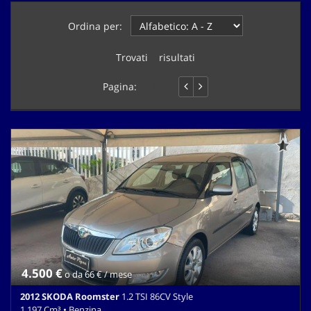
questi
Ordina per:
strumenti
di
tracciamento
Trovati
1
risultati
si
rimanda
Pagina:
1 di 1
alla
cookie
policy.
Puoi
rivedere
e
modificare
le
tue
scelte
in
qualsiasi
momento.
4.500 €
o da 66 € / mese
2012 SKODA Roomster
1.2 TSI 86CV Style
1.197 Cm³ • Benzina