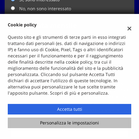
No, non sono interessato
La tua rata mensile
Cookie policy
(IVA inclusa)
Questo sito e gli strumenti di terze parti in esso integrati
trattano dati personali (es. dati di navigazione o indirizzi
IP) e fanno uso di Cookie, Pixel, Tags o altri identificatori
66 €
necessari per il funzionamento e per il raggiungimento
delle finalità descritte nella cookie policy, tra cui il
T.A.N. 8,06% - T.A.E.G.
16,82
%
miglioramento delle funzionalità del sito e la pubblicità
personalizzata. Cliccando sul pulsante Accetta Tutti
dichiari di accettare l'utilizzo di queste tecnologie. In
Importo finanziato: €
2.500
alternativa puoi personalizzare le tue scelte tramite
Costo totale del credito: €
3.177
l'apposito pulsante. Scopri di più e personalizza.
Spese di incasso rata: €
1,50
Spese istruttoria: €
150
Accetta tutti
Spese assicurative: €
172
Personalizza le impostazioni
PROCEDI