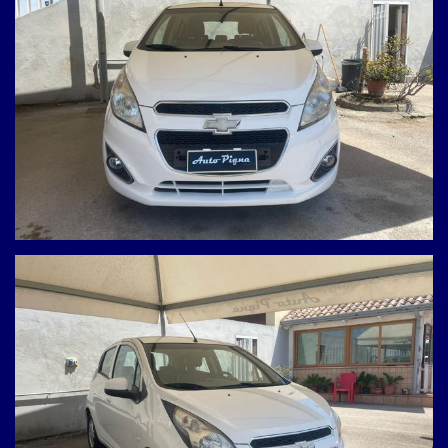
La vettura è esposta e visibile presso la nostra sede:
Concessionaria – Giugliano in Campania (NA)
Indirizzo: Via Prolungamento Pigna, 14
Come raggiungerci: Uscita Asse Mediano Giugliano-Parete-
Villaricca.
CONTATTI DIRETTI
Per maggiori informazioni o per fissare un appuntamento,
non esitare a contattarci:
* Antonio:
393 9086937 (anche WhatsApp)
* Ufficio:
081 8945051