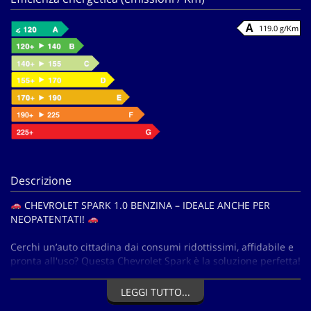
119.0 g/Km
Descrizione
CHEVROLET SPARK 1.0 BENZINA – IDEALE ANCHE PER
NEOPATENTATI!
Cerchi un’auto cittadina dai consumi ridottissimi, affidabile e
pronta all'uso? Questa Chevrolet Spark è la soluzione perfetta!
Ideale per muoversi agilmente nel traffico e facilissima da
parcheggiare.
LEGGI TUTTO...