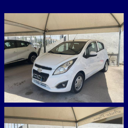
SCHEDA TECNICA DEL VEICOLO
* Anno d'immatricolazione: 05/2013
* Motorizzazione: 1.0 Benzina (68 CV)
* Cambio: Manuale
* Chilometraggio: 143.000 km (ORIGINALI e certificati)
* Provenienza: Nord Italia
* Revisione: Regolare con scadenza a 07/2027
ACCESSORI PRINCIPALI
L'essenziale per viaggiare comodi e connessi ogni giorno:
* Aria Condizionata
* Alzacristalli elettrici anteriori
* Autoradio integrata
* Ingresso USB
I NOSTRI SERVIZI INCLUSI
Prova su strada: L'auto è disponibile per qualunque test e
verifica.
Valutazione Permuta: Ritiriamo il tuo usato!
Finanziamenti su misura: Soluzioni di finanziamento
personalizzate in base alle tue esigenze.
DOVE TROVARCI