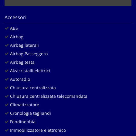
Salva
le
impostazioni
Accessori
ABS
Airbag
Airbag laterali
Airbag Passeggero
Airbag testa
Alzacristalli elettrici
Autoradio
Chiusura centralizzata
Chiusura centralizzata telecomandata
Climatizzatore
Cronologia tagliandi
Fendinebbia
Immobilizzatore elettronico