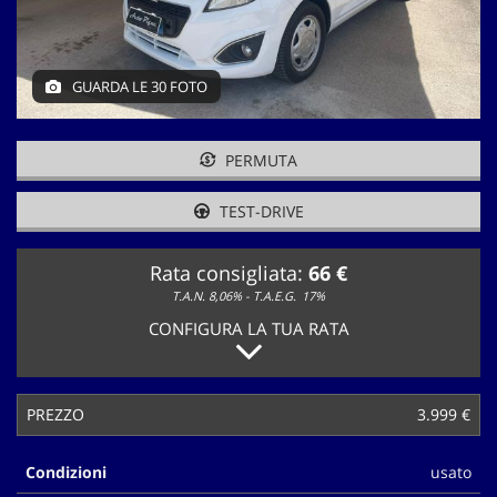
tracciamento
che
adottiamo
per
GUARDA LE 30 FOTO
offrire
le
funzionalità
PERMUTA
e
svolgere
le
TEST-DRIVE
attività
di
Rata consigliata:
66 €
seguito
descritte.
T.A.N. 8,06% - T.A.E.G.
17%
Per
CONFIGURA LA TUA RATA
ottenere
maggiori
informazioni
sull'utilità
PREZZO
3.999 €
e
sul
Condizioni
usato
funzionamento
di