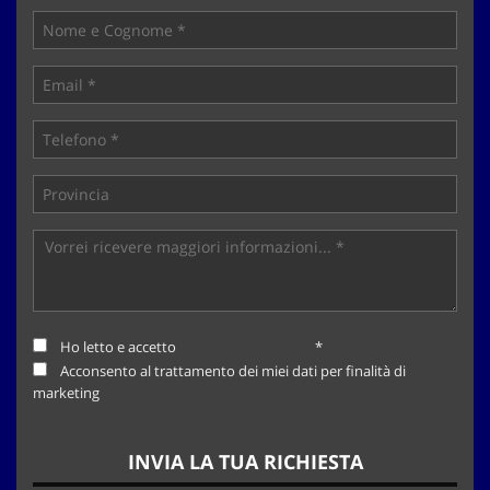
tta
ti
mpre
Cookie necessari
litato
Cookie delle preferenze
Cookie per il miglioramento dell'esperienza utente
Cookie analitici
Cookie di marketing
Ho letto e accetto
l'informativa privacy
*
Acconsento al trattamento dei miei dati per finalità di
Leggi
marketing
la
cookie
policy
INVIA LA TUA RICHIESTA