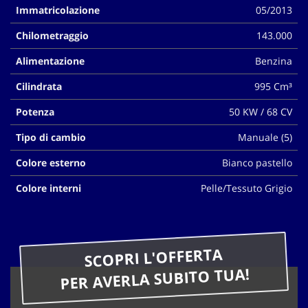
Immatricolazione
05/2013
questi
strumenti
Chilometraggio
143.000
di
tracciamento
Alimentazione
Benzina
si
rimanda
Cilindrata
995 Cm³
alla
cookie
Potenza
50 KW / 68 CV
policy.
Puoi
Tipo di cambio
Manuale (5)
rivedere
Colore esterno
Bianco pastello
e
modificare
Colore interni
Pelle/Tessuto Grigio
le
tue
scelte
in
qualsiasi
SCOPRI L'OFFERTA
momento.
PER AVERLA SUBITO TUA!