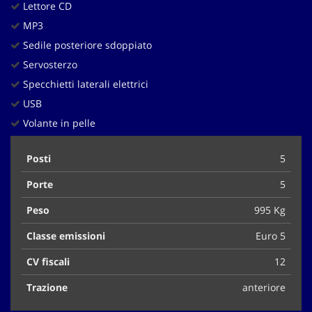
Lettore CD
MP3
Sedile posteriore sdoppiato
Servosterzo
Specchietti laterali elettrici
USB
Volante in pelle
Posti
5
Porte
5
Peso
995 Kg
Classe emissioni
Euro 5
CV fiscali
12
Trazione
anteriore