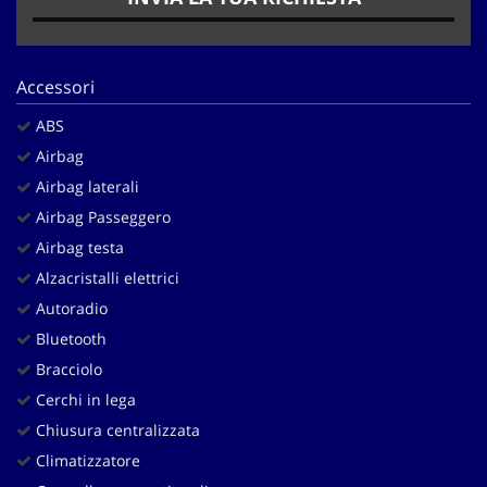
Salva
le
impostazioni
Accessori
ABS
Airbag
Airbag laterali
Airbag Passeggero
Airbag testa
Alzacristalli elettrici
Autoradio
Bluetooth
Bracciolo
Cerchi in lega
Chiusura centralizzata
Climatizzatore