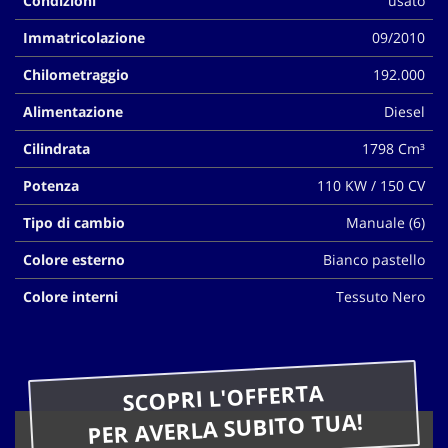
Condizioni
usato
questi
Immatricolazione
09/2010
strumenti
di
Chilometraggio
192.000
tracciamento
si
Alimentazione
Diesel
rimanda
alla
Cilindrata
1798 Cm³
cookie
policy.
Potenza
110 KW / 150 CV
Puoi
rivedere
Tipo di cambio
Manuale (6)
e
modificare
Colore esterno
Bianco pastello
le
Colore interni
Tessuto Nero
tue
scelte
in
qualsiasi
momento.
SCOPRI L'OFFERTA
PER AVERLA SUBITO TUA!