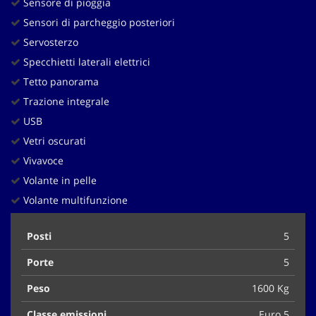
Sensore di pioggia
Sensori di parcheggio posteriori
Servosterzo
Specchietti laterali elettrici
Tetto panorama
Trazione integrale
USB
Vetri oscurati
Vivavoce
Volante in pelle
Volante multifunzione
Posti
5
Porte
5
Peso
1600 Kg
Classe emissioni
Euro 5