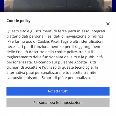
Cookie policy
Questo sito e gli strumenti di terze parti in esso integrati
trattano dati personali (es. dati di navigazione o indirizzi
IP) e fanno uso di Cookie, Pixel, Tags o altri identificatori
necessari per il funzionamento e per il raggiungimento
delle finalità descritte nella cookie policy, tra cui il
miglioramento delle funzionalità del sito e la pubblicità
Calcola il finanziamento
personalizzata. Cliccando sul pulsante Accetta Tutti
dichiari di accettare l'utilizzo di queste tecnologie. In
1.
Quanto vuoi finanziare
alternativa puoi personalizzare le tue scelte tramite
l'apposito pulsante. Scopri di più e personalizza.
€ 4.500
Accetta tutti
2.500 €
6.500 €
Chiama
Contatta un consulente
Personalizza le impostazioni
2.
Quante rate desideri