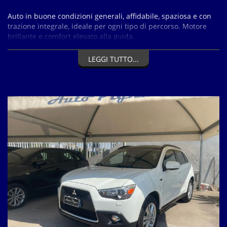
Auto in buone condizioni generali, affidabile, spaziosa e con
trazione integrale, ideale per ogni tipo di percorso. Motore
brillante e comfort elevato alla guida.
Provenienza nord Italia, km originali certificati.
LEGGI TUTTO...
Accessori principali:
Climatizzatore automatico
Chiusura centralizzata con telecomando
Bracciolo centrale
Sensori luce e pioggia
Tetto panoramico
Comandi al volante
Cerchi in lega
Vetri scuri
Doppia chiave
Ingresso USB, AUX, controllo vocale
Autoradio CD/MP3
Sensori di parcheggio
SCADENZA REVISIONE PERIODICA: 10/2026.