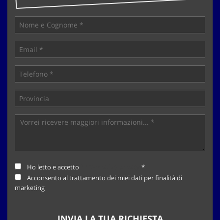
tta
ti
mpre
Cookie necessari
litato
Cookie delle preferenze
Cookie per il miglioramento dell'esperienza utente
Cookie analitici
Cookie di marketing
Ho letto e accetto
l'informativa privacy
*
Leggi
Acconsento al trattamento dei miei dati per finalità di
la
marketing
cookie
policy
INVIA LA TUA RICHIESTA