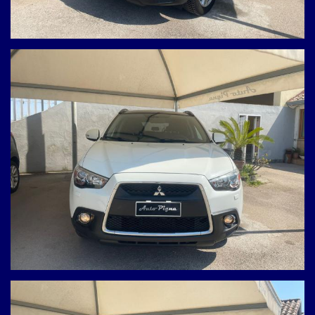
Trazione 4WD, perfetta anche su fondi difficili.
Garanzia 12 mesi inclusa nel prezzo.
Possibilità di permuta e finanziamento personalizzato.
Vieni a provarla presso la nostra sede. CI TROVIAMO
USCITA ASSE MEDIANO GIUGLIANO-PARETE-VILLARICCA (NA)
VIA PROLUNGAMENTO PIGNA, 14. GIUGLIANO IN CAMPANIA
(NA)
Contattaci per info o per fissare un test drive.
- 3939086937 Antonio.
-0818945051 Ufficio.