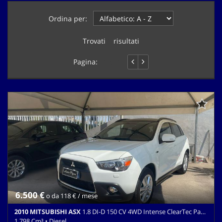
questi
Ordina per:
strumenti
di
tracciamento
Trovati
1
risultati
si
rimanda
Pagina:
1 di 1
alla
cookie
policy.
Puoi
rivedere
e
modificare
le
tue
scelte
in
qualsiasi
momento.
6.500 €
o da 118 € / mese
2010 MITSUBISHI ASX
1.8 DI-D 150 CV 4WD Intense ClearTec Panoramic
1.798 Cm³ • Diesel