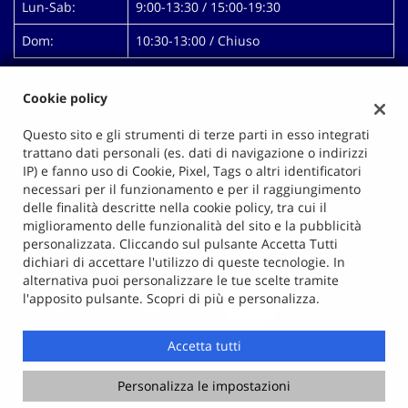
Lun-Sab:
9:00-13:30 / 15:00-19:30
Dom:
10:30-13:00 / Chiuso
Cookie policy
Dati fiscali:
Autopigna Di Mallardo Antonio
Questo sito e gli strumenti di terze parti in esso integrati
trattano dati personali (es. dati di navigazione o indirizzi
Prolungamento Via Pigna, 14, Giugliano in Campania (NA)
IP) e fanno uso di Cookie, Pixel, Tags o altri identificatori
C.F/P.IVA:
00628991218
necessari per il funzionamento e per il raggiungimento
Registro delle imprese:
NA
delle finalità descritte nella cookie policy, tra cui il
miglioramento delle funzionalità del sito e la pubblicità
personalizzata. Cliccando sul pulsante Accetta Tutti
dichiari di accettare l'utilizzo di queste tecnologie. In
alternativa puoi personalizzare le tue scelte tramite
l'apposito pulsante. Scopri di più e personalizza.
Accetta tutti
Copyright © 2026 GestionaleAuto.com S.r.l., Tutti i diritti
riservati -
Leggi l'informativa sulla privacy
-
Cookie Policy
Personalizza le impostazioni
Sito creato da:
GestionaleAuto.com