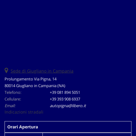
Salva
le
impostazioni
Sede di Giugliano in Campania
Prolungamento Via Pigna, 14
80014 Giugliano in Campania (NA)
Telefono:
+39 081 894 5051
Cellulare:
+39 393 908 6937
Email:
autopigna@libero.it
Indicazioni stradali
Orari Apertura