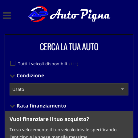
HOME
Le
tue
preferenze
LISTA VEICOLI
di
consenso
CERCA LA TUA AUTO
CHI SIAMO
Il
seguente
pannello
ACQUISTIAMO USATO
Tutti i veicoli disponibili
(111)
ti
consente
Condizione
di
ASSISTENZA
esprimere
le
tue
CONTATTI
preferenze
Rata finanziamento
di
consenso
Vuoi finanziare il tuo acquisto?
alle
tecnologie
Trova velocemente il tuo veicolo ideale specificando
di
l'anticipo e la spesa mensile massima