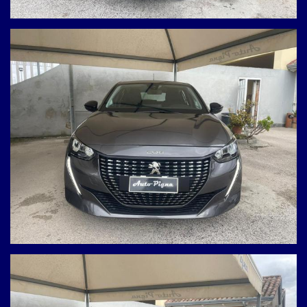
Visibile presso la nostra sede – prova su strada disponibile
Via Prolungamento Pigna, 14 – Giugliano in Campania (NA)
(Uscita Asse Mediano Giugliano–Parete–Villaricca)
Contattaci per info, permute e finanziamenti personalizzati:
- 3939086937 Antonio
- 0818945051 Ufficio