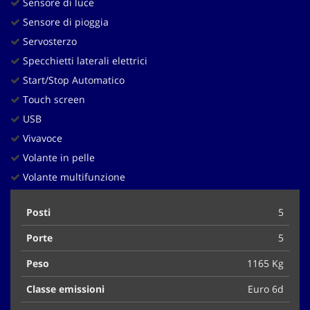
Sensore di luce
Sensore di pioggia
Servosterzo
Specchietti laterali elettrici
Start/Stop Automatico
Touch screen
USB
Vivavoce
Volante in pelle
Volante multifunzione
Posti
5
Porte
5
Peso
1165 Kg
Classe emissioni
Euro 6d