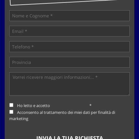
tta
ti
mpre
Cookie necessari
litato
Cookie delle preferenze
Cookie per il miglioramento dell'esperienza utente
Cookie analitici
Cookie di marketing
Ho letto e accetto
l'informativa privacy
*
Leggi
Acconsento al trattamento dei miei dati per finalità di
la
marketing
cookie
policy
INVIA LA TUA RICHIESTA