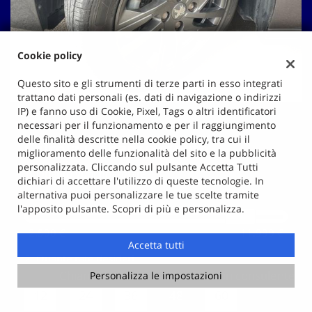
Cookie policy
Questo sito e gli strumenti di terze parti in esso integrati
trattano dati personali (es. dati di navigazione o indirizzi
IP) e fanno uso di Cookie, Pixel, Tags o altri identificatori
necessari per il funzionamento e per il raggiungimento
delle finalità descritte nella cookie policy, tra cui il
Calcola il finanziamento
miglioramento delle funzionalità del sito e la pubblicità
personalizzata. Cliccando sul pulsante Accetta Tutti
1.
Quanto vuoi finanziare
dichiari di accettare l'utilizzo di queste tecnologie. In
€ 9.999
alternativa puoi personalizzare le tue scelte tramite
l'apposito pulsante. Scopri di più e personalizza.
2.500 €
11.999 €
Accetta tutti
2.
Quante rate desideri
Chiama
Contatta un consulente
Personalizza le impostazioni
12
24
36
48
60