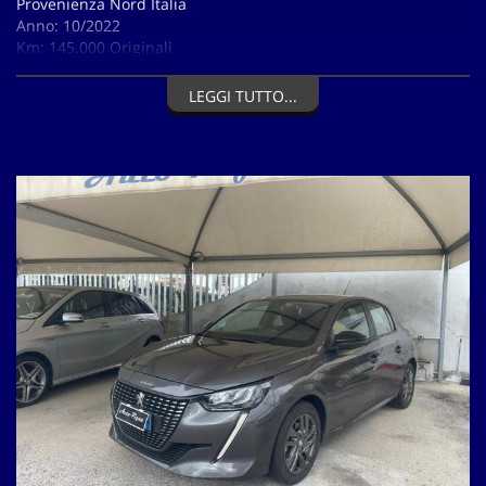
Provenienza Nord Italia
Anno: 10/2022
Km: 145.000 Originali
Scadenza revisione periodica: 10/2026
Accessori principali:
LEGGI TUTTO...
Aria condizionata digitale automatica
Alzacristalli elettrici anteriori e posteriori
Autoradio Touch screen
bluetooth
USB
Apple CarPlay e Android Auto
Cruise control
Limitatore di velocità
Comandi al volante
Comandi vocali
Sensori luci
Sensore pioggia
Sensori parcheggio posteriore
Luci diurne led
Fari full led
Cerchi in lega
12 mesi di garanzia inclusi!