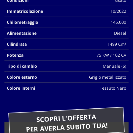
Condizioni
usato
questi
Immatricolazione
10/2022
strumenti
di
Chilometraggio
145.000
tracciamento
si
Alimentazione
Diesel
rimanda
alla
Cilindrata
1499 Cm³
cookie
policy.
Potenza
75 KW / 102 CV
Puoi
rivedere
Tipo di cambio
Manuale (6)
e
modificare
Colore esterno
Grigio metallizzato
le
Colore interni
Tessuto Nero
tue
scelte
in
qualsiasi
momento.
SCOPRI L'OFFERTA
PER AVERLA SUBITO TUA!