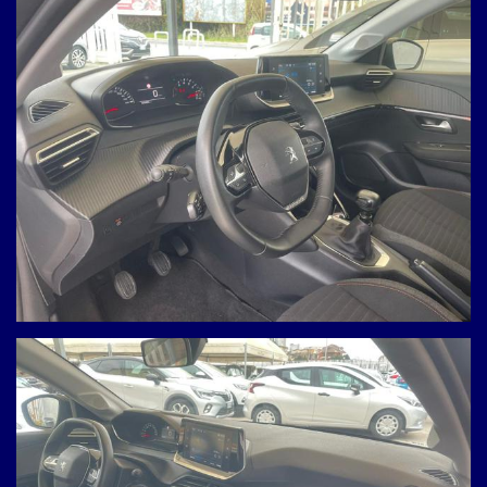
Ho letto e accetto
l'informativa privacy
*
Acconsento al trattamento dei miei dati per finalità di
marketing
Invia
Queste informazioni non saranno condivise con terze parti