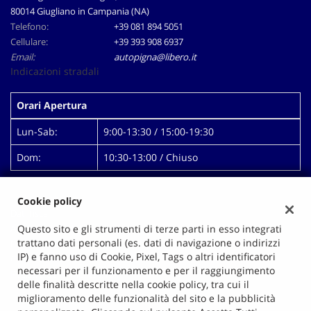
80014 Giugliano in Campania (NA)
Telefono:
+39 081 894 5051
Cellulare:
+39 393 908 6937
Email:
autopigna@libero.it
Indicazioni stradali
Orari Apertura
Lun-Sab:
9:00-13:30 / 15:00-19:30
Dom:
10:30-13:00 / Chiuso
Cookie policy
Dati fiscali:
Autopigna Di Mallardo Antonio
Questo sito e gli strumenti di terze parti in esso integrati
trattano dati personali (es. dati di navigazione o indirizzi
Prolungamento Via Pigna, 14, Giugliano in Campania (NA)
IP) e fanno uso di Cookie, Pixel, Tags o altri identificatori
C.F/P.IVA:
00628991218
necessari per il funzionamento e per il raggiungimento
Registro delle imprese:
NA
delle finalità descritte nella cookie policy, tra cui il
miglioramento delle funzionalità del sito e la pubblicità