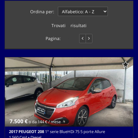
questi
Ordina per:
strumenti
di
tracciamento
Trovati
5
risultati
si
rimanda
Pagina:
1 di 1
alla
cookie
policy.
Puoi
rivedere
e
modificare
le
tue
scelte
in
qualsiasi
momento.
7.500 €
o da 144 € / mese
2017 PEUGEOT 208
1° serie BlueHDi 75 5 porte Allure
1.560 Cm³ • Diesel