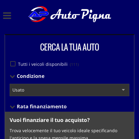
HOME
Le
tue
preferenze
LISTA VEICOLI
di
consenso
CERCA LA TUA AUTO
CHI SIAMO
Il
seguente
pannello
ACQUISTIAMO USATO
Tutti i veicoli disponibili
(111)
ti
consente
Condizione
di
ASSISTENZA
esprimere
le
tue
CONTATTI
preferenze
Rata finanziamento
di
consenso
Vuoi finanziare il tuo acquisto?
alle
tecnologie
Trova velocemente il tuo veicolo ideale specificando
di
l'anticipo e la spesa mensile massima